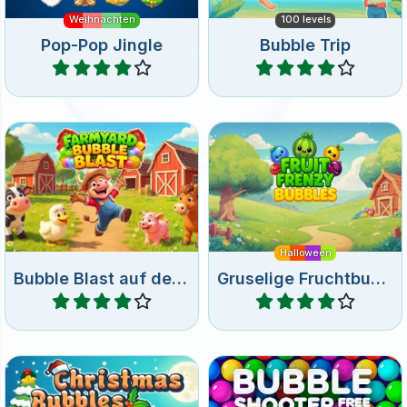
Schieße auf dem Bauernhof
Bubble Shooter Spiel mit
mit Blasen.
Früchten zu Halloween.
Halloween
Bubble Blast auf dem Bauernhof
Gruselige Fruchtbubbles
Spiele
Spiele
Ein lustiges Spiel mit
Kostenloses online Bubble
Weihnachtskugeln.
Shooter Spiel.
Weihnachten