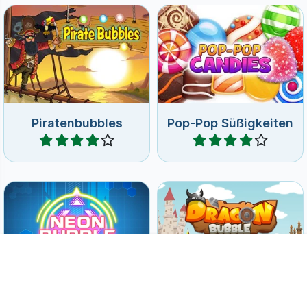
Piratenbubbles
Pop-Pop Süßigkeiten
Spiele
Spiele
Bringe gleich Neonkugeln
Erfreue dich an diesem
zusammen und bekomme
lustigen Bubble Shooter
Hilfe von der Gravitation.
Spiel und hilf dem Drachen.
Neon Bubble
Drachen Bubble
Spiele
Spiele
Habe Spaß mit Muffins in
Das klassische Bubble
diesem Spiel zum Sammeln