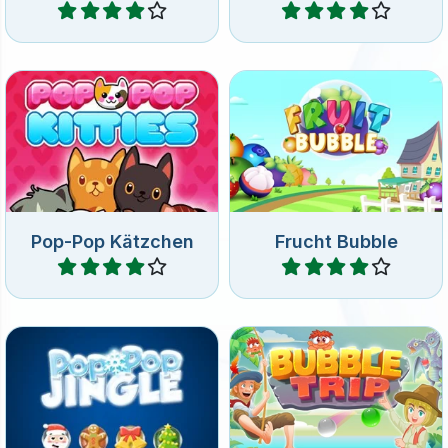
Bringe alle Kätzchen in 300
Entferne alle Früchte in
unterschiedlichen Bubble
diesem fruchtigen Bubble
Shooter Leveln zum Fallen.
Shooter Spiel.
Pop-Pop Kätzchen
Frucht Bubble
Spiele
Spiele
330 Level Bubble-Pop-
Schieße Kugeln auf einer
Spaß zu Weihnachten.
Reise rund um die Welt.
Weihnachten
100 levels
Pop-Pop Jingle
Bubble Trip
Spiele
Spiele