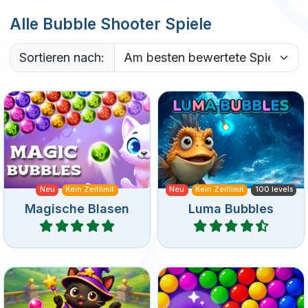
Sortieren nach:
Ein endloses und
Tauche ein in einen Bubble
magisches Bubble-Shooter-
Shooter im Ozean-Design
Spiel.
mit Unterwasser-Leveln.
Neu
Kein Zeitlimit
Neu
Kein Zeitlimit
100 levels
Magische Blasen
Luma Bubbles
Spiele
Spiele
Hilf der Hexe in diesem
Ein Endlosspiel voller Spaß
Bubble Shooter Spiel und
mit Bubble Pop.
rette die Tiere.