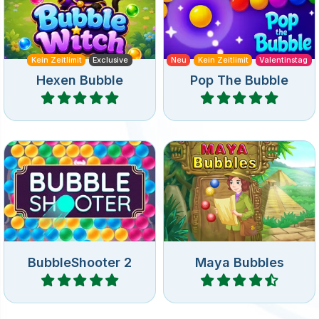
Kein Zeitlimit
Exclusive
Neu
Kein Zeitlimit
Valentinstag
Hexen Bubble
Pop The Bubble
Spiele
Spiele
Ziele und schieße Kugeln
Entferne alle Kugeln rund
nach oben in diesem
um die Schlüssellöcher in
lustigen Bubble Shooter
120 Levels.
Spiel.
BubbleShooter 2
Maya Bubbles
Spiele
Spiele