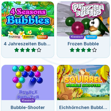
Frühling
Sommer
Herbst
Klassisch
Winter
4 Jahreszeiten Bubbles
Frozen Bubble
Spiele
Spiele
Das ultimative klassische
Wirf Bälle nach oben und
Bubble-Shooter Spiel.
sammele alle Eicheln ein.
Klassisch
Bubble-Shooter
Eichhörnchen Bubble Shooter
Spiele
Spiele