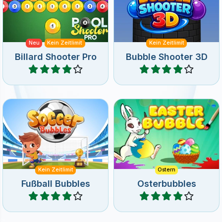
Schieße Fußbälle nach
Hilf dem Osterhasen, die
oben.
Ostereier einzusammeln.
Kein Zeitlimit
Ostern
Fußball Bubbles
Osterbubbles
Spiele
Spiele
Hilf dem Piraten bei seiner
110 Level Spaß mit
gefährlichen Mission.
Süßigkeiten.