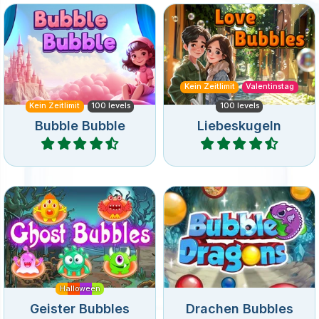
Entferne alle Kugeln in
Love is in the air in diesem
diesem Bubbly-Bubble-
Valentinstag Bubble Shooter
Spiel.
Spiel.
Kein Zeitlimit
Valentinstag
Kein Zeitlimit
100 levels
100 levels
Bubble Bubble
Liebeskugeln
Spiele
Spiele
Ein Bubbleshooterspiel zu
Schieße Kugeln nach oben
Halloween: Befreie die
und lasse die Drachen aus
Geister.
den Eiern schlüpfen.
Halloween
Geister Bubbles
Drachen Bubbles
Spiele
Spiele