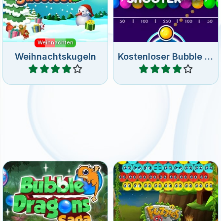
Weihnachtskugeln
Kostenloser Bubble Shooter
Spiele
Spiele
Schieße Kugeln nach oben
Rette die netten Fuzzies,
und lasse die Drachen aus
bevor sie zerquetscht
den Eiern schlüpfen.
werden.
Drachen Bubbles Saga
Fuzzies
Spiele
Spiele