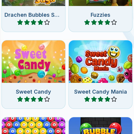
Schieße mit Süßigkeiten in
Schieße in diesem Bubble
diesem farbenfrohen
Shooter Spiel mit bunten
Blasenschießspiel.
Süßigkeiten.
Sweet Candy
Sweet Candy Mania
Spiele
Spiele
Bubbler Shooter Spiel mit
Viel Spaß mit einem 3D
Billardkugeln.
Bubble Shooter Spiel.
Neu
Kein Zeitlimit
Kein Zeitlimit
Billard Shooter Pro
Bubble Shooter 3D
Spiele
Spiele