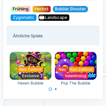
Frühling
Herbst
Bubble Shooter
Zygomatic
Landscape
Ähnliche Spiele
Kein Zeitlimit
Neu
Kein Zeitlimit
Exclusive
Valentinstag
Hexen Bubble
Pop The Bubble
Ein Endlosspiel
Hilf der Hexe in
voller Spaß mit
diesem Bubble
Bubble Pop.