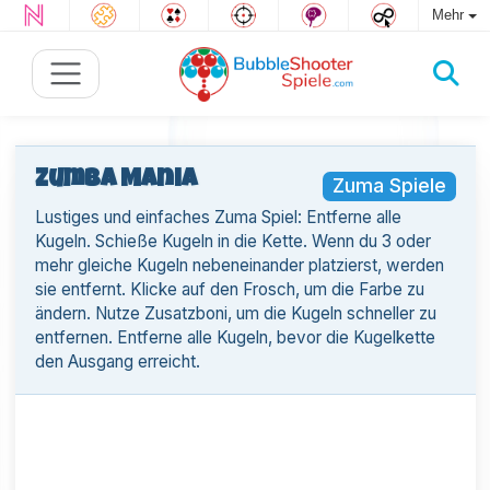
Mehr
Zumba Mania
Zuma Spiele
Lustiges und einfaches Zuma Spiel: Entferne alle
Kugeln. Schieße Kugeln in die Kette. Wenn du 3 oder
mehr gleiche Kugeln nebeneinander platzierst, werden
sie entfernt. Klicke auf den Frosch, um die Farbe zu
ändern. Nutze Zusatzboni, um die Kugeln schneller zu
entfernen. Entferne alle Kugeln, bevor die Kugelkette
den Ausgang erreicht.