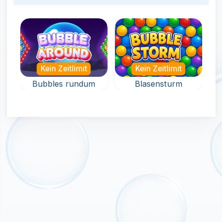
Kein Zeitlimit
Kein Zeitlimit
Bubbles rundum
Blasensturm
Schieße die
Schieße Blasen
Bubbles in alle
um dich herum in
Richtungen.
den Blasensturm.
Made with
by
NeonGames
© 2026