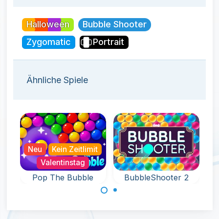
Halloween
Bubble Shooter
Zygomatic
Portrait
Ähnliche Spiele
Kein 
Neu
Kein Zeitlimit
Vale
Valentinstag
100
Pop The Bubble
BubbleShooter 2
Lieb
Ein Endlosspiel
Ziele und schieße
Love is
voller Spaß mit