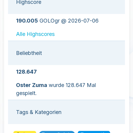
Highscore
190.005
GOLOgr @ 2026-07-06
Alle Highscores
Beliebtheit
128.647
Oster Zuma
wurde 128.647 Mal
gespielt.
Tags & Kategorien