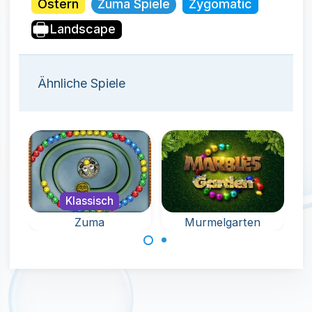
Ostern
Zuma Spiele
Zygomatic
Landscape
Ähnliche Spiele
Klassisch
ue Level)
Zuma
Murmelgarten
Das klassische
Zuma Spiel.
Beschütze den
Garten gegen die
Golems in