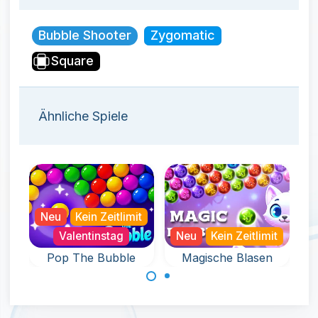
Bubble Shooter
Zygomatic
Square
Ähnliche Spiele
Neu
Kein Zeitlimit
Valentinstag
Neu
Kein Zeitlimit
Pop The Bubble
Magische Blasen
Ein Endlosspiel
Ein endloses und
voller Spaß mit
magisches