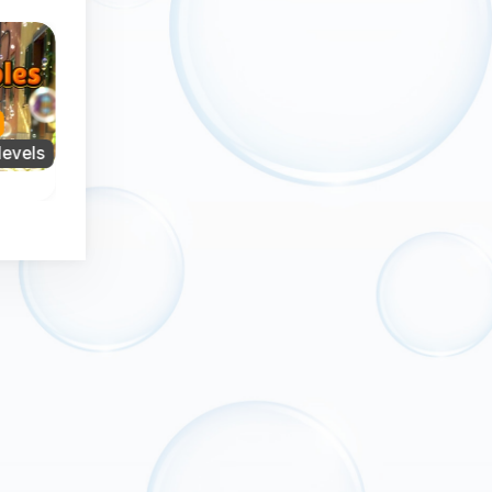
Neu
Kein Zeitlim
levels
Kein Zeitlimit
Exclusive
Valentinstag
Hexen Bubble
Pop The Bubbl
Ein Endlosspiel voll
in
Hilf der Hexe in
Spaß mit Bubble Po
tag
diesem Bubble
iel.
Shooter Spiel und
rette die Tiere.