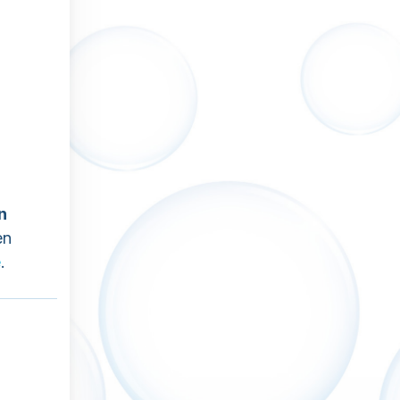
n
en
e
.