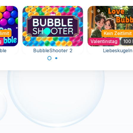
limit
Kein Zeitlimit
g
Valentinstag
100 
ble
BubbleShooter 2
Liebeskugeln
oller
Love is in the air 
Ziele und schieße
 Pop.
diesem Valentins
Kugeln nach oben in
Bubble Shooter Sp
diesem lustigen
Bubble Shooter Spiel.